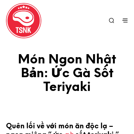
Món Ngon Nhật
Bản: Ức Gà Sốt
Teriyaki
Quên lối về với món ăn độc lạ –