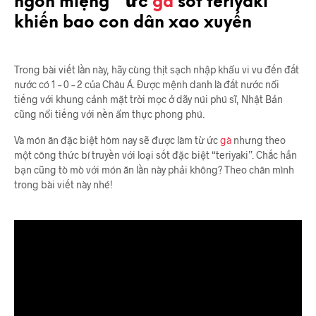
ngon miệng ” ức
gà
sốt teriyaki ”
khiến bao con dân xao xuyến
Trong bài viết lần này, hãy cùng thịt sạch nhập khẩu vi vu đến đất
nước có 1 – 0 – 2 của Châu Á. Được mệnh danh là đất nước nổi
tiếng với khung cảnh mặt trời mọc ở dãy núi phú sĩ, Nhật Bản
cũng nổi tiếng với nền ẩm thực phong phú.
Và món ăn đặc biệt hôm nay sẽ được làm từ ức
gà
nhưng theo
một công thức bí truyền với loại sốt đặc biệt “teriyaki”. Chắc hẳn
bạn cũng tò mò với món ăn lần này phải không? Theo chân mình
trong bài viết này nhé!