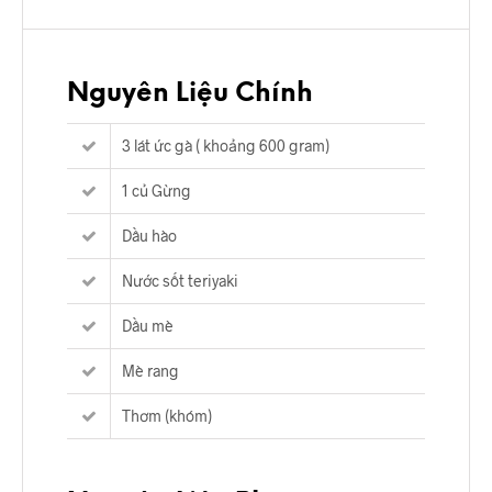
Nguyên Liệu Chính
3 lát ức gà ( khoảng 600 gram)
1 củ Gừng
Dầu hào
Nước sốt teriyaki
Dầu mè
Mè rang
Thơm (khóm)