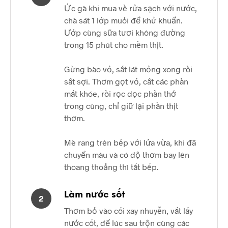
Ức gà khi mua về rửa sạch với nước,
chà sát 1 lớp muối để khử khuẩn.
Ướp cùng sữa tươi không đường
trong 15 phút cho mềm thịt.
Gừng bào vỏ, sắt lát mỏng xong rồi
sắt sợi. Thơm gọt vỏ, cắt các phần
mắt khóe, rồi rọc dọc phần thớ
trong cùng, chỉ giữ lại phần thịt
thơm.
Mè rang trên bếp với lửa vừa, khi đã
chuyển màu và có độ thơm bay lên
thoang thoảng thì tắt bếp.
Làm nước sốt
2
Thơm bỏ vào cối xay nhuyễn, vắt lấy
nước cốt, để lúc sau trộn cùng các