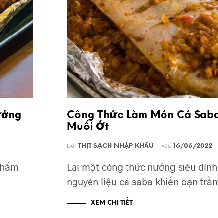
ướng
Công Thức Làm Món Cá Sab
Muối Ớt
bởi
vào
THỊT SẠCH NHẬP KHẨU
16/06/2022
chấm
Lại một công thức nướng siêu dính
nguyên liệu cá saba khiến bạn tr
XEM CHI TIẾT