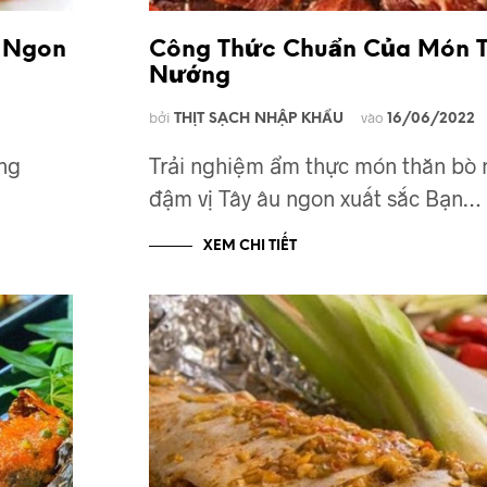
 Ngon
Công Thức Chuẩn Của Món 
Nướng
bởi
vào
THỊT SẠCH NHẬP KHẨU
16/06/2022
ng
Trải nghiệm ẩm thực món thăn bò
đậm vị Tây âu ngon xuất sắc Bạn…
XEM CHI TIẾT