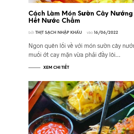
Cách Làm Món Sườn Cây Nướng
Hết Nước Chấm
bởi
vào
THỊT SẠCH NHẬP KHẨU
16/06/2022
Ngon quên lối về với món sườn cây nướ
muối ớt cay mặn vừa phải đầy lôi…
XEM CHI TIẾT