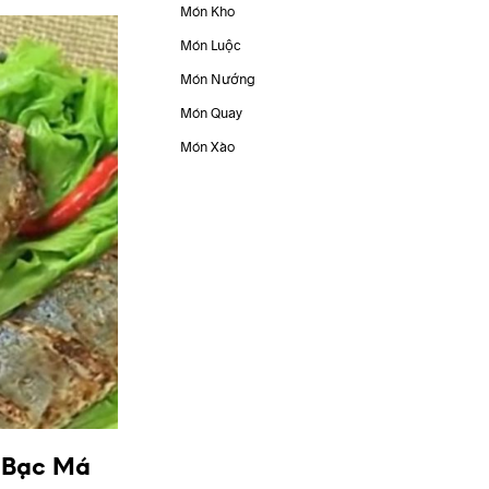
Món Kho
Món Luộc
Món Nướng
Món Quay
Món Xào
 Bạc Má