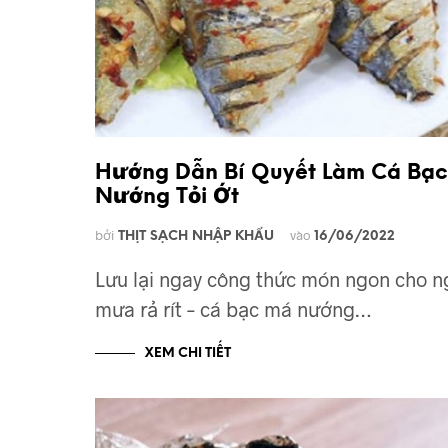
Hướng Dẫn Bí Quyết Làm Cá Bạ
Nướng Tỏi Ớt
bởi
vào
THỊT SẠCH NHẬP KHẨU
16/06/2022
Lưu lại ngay công thức món ngon cho n
mưa rả rít – cá bạc má nướng…
XEM CHI TIẾT