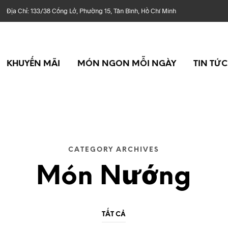
 Chỉ: 133/38 Cống Lở, Phường 15, Tân Bình, Hồ Chí Minh
KHUYẾN MÃI
MÓN NGON MỖI NGÀY
TIN TỨC
CATEGORY ARCHIVES
Món Nướng
TẤT CẢ