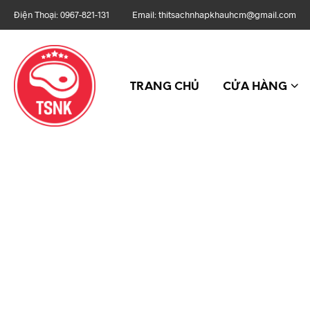
Điện Thoại: 0967-821-131 Email: thitsachnhapkhauhcm@gmail.com Địa
TRANG CHỦ
CỬA HÀNG