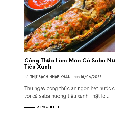
Công Thức Làm Món Cá Saba N
Tiêu Xanh
bởi
vào
THỊT SẠCH NHẬP KHẨU
16/06/2022
Thử ngay công thức ăn ngon hết nước 
với cá saba nướng tiêu xanh Thật lo…
XEM CHI TIẾT