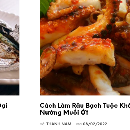
ại
Cách Làm Râu Bạch Tuộc Kh
Nướng Muối Ớt
bởi
vào
THANH NAM
08/02/2022