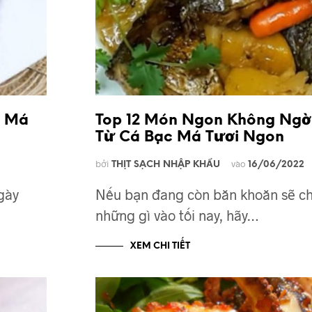
c Má
Top 12 Món Ngon Không Ngờ
Từ Cá Bạc Má Tươi Ngon
bởi
vào
THỊT SẠCH NHẬP KHẨU
16/06/2022
gày
Nếu bạn đang còn băn khoăn sẽ ch
những gì vào tối nay, hãy…
XEM CHI TIẾT