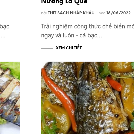
Nướng Lá Quế
bởi
vào
THỊT SẠCH NHẬP KHẨU
16/06/2022
 bạc
Trải nghiệm công thức chế biến mó
n…
ngay và luôn – cá bạc…
XEM CHI TIẾT