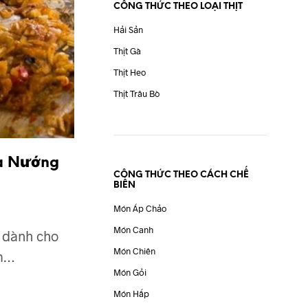
CÔNG THỨC THEO LOẠI THỊT
Hải Sản
Thịt Gà
Thịt Heo
Thịt Trâu Bò
a Nướng
CÔNG THỨC THEO CÁCH CHẾ
BIẾN
Món Áp Chảo
Món Canh
 dành cho
Món Chiên
ầm…
Món Gỏi
Món Hấp