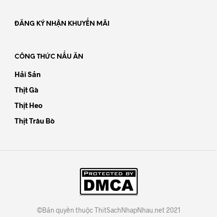
ĐĂNG KÝ NHẬN KHUYẾN MÃI
CÔNG THỨC NẤU ĂN
Hải Sản
Thịt Gà
Thịt Heo
Thịt Trâu Bò
©Bản quyền thuộc ThitSachNhapNhau.net 2021