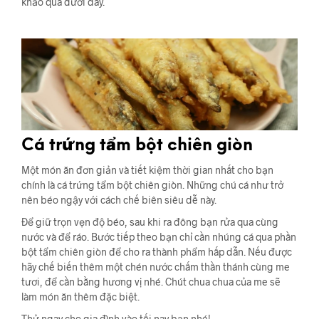
khảo qua dưới đây.
Cá trứng tẩm bột chiên giòn
Một món ăn đơn giản và tiết kiệm thời gian nhất cho bạn
chính là cá trứng tẩm bột chiên giòn. Những chú cá như trở
nên béo ngậy với cách chế biên siêu dễ này.
Để giữ trọn vẹn độ béo, sau khi ra đông bạn rửa qua cùng
nước và để ráo. Bước tiếp theo bạn chỉ cần nhúng cá qua phần
bột tẩm chiên giòn để cho ra thành phẩm hấp dẫn. Nếu được
hãy chế biến thêm một chén nước chấm thần thánh cùng me
tươi, để cần bằng hương vị nhé. Chút chua chua của me sẽ
làm món ăn thêm đặc biệt.
Thử ngay cho gia đình vào tối nay bạn nhé!