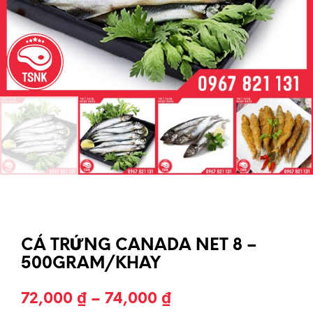
CÁ TRỨNG CANADA NET 8 –
500GRAM/KHAY
72,000
₫
–
74,000
₫