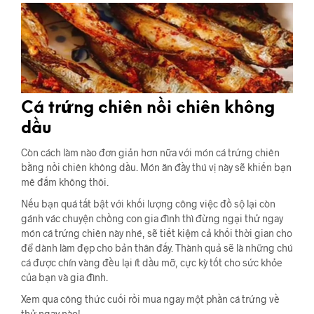
Cá trứng chiên nồi chiên không
dầu
Còn cách làm nào đơn giản hơn nữa với món cá trứng chiên
bằng nồi chiên không dầu. Món ăn đầy thú vị này sẽ khiến bạn
mê đắm không thôi.
Nếu bạn quá tất bật với khối lượng công việc đồ sộ lại còn
gánh vác chuyện chồng con gia đình thì đừng ngại thử ngay
món cá trứng chiên này nhé, sẽ tiết kiệm cả khối thời gian cho
để dành làm đẹp cho bản thân đấy. Thành quả sẽ là những chú
cá được chín vàng đều lại ít dầu mỡ, cực kỳ tốt cho sức khỏe
của bạn và gia đình.
Xem qua công thức cuối rồi mua ngay một phần cá trứng về
thử ngay nào!