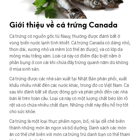
Giới thiệu về cá trứng Canada
Cá trứng có nguồn gốc từ Nauy, thường được đánh bắt ở
vùng biển nước lạnh tinh khiết. Cá trứng Canada có dáng nhỏ,
thon dài, xương nhỏ và mềm (có thể ăn được), và có lớp da
mỏng màu trắng xám. Loài cá này có điểm đặc biệt nằm ở
phần bụng ở con cái khi chứa đầy trứng quanh năm dù không
ở mùa sinh sản.
Cá trứng được các nhà sản xuất tại Nhật Bản phân phối, xuất
khẩu nhiều nhất đến các nước khác, trong đó có Việt Nam. Cá
sau khi đánh bắt sẽ được đóng gói và phân phối đến các nhà
bán lẻ trên toàn cầu. Loại cá này có một lượng chất béo lớn rõ
rệt và có chứa nhiều chất đạm. Những chất này đều hỗ trợ tốt
cho sức khỏe.
Cá trứng là một loại thực phẩm ngon, bổ, rẻ lại dễ chế biến
thành những món ăn ngon và bổ dưỡng. Danh sách các món
ăn có thể chế biến với món cá trứng trứ danh bạn có thể tham