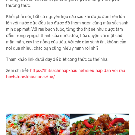
thưởng thức.
Khỏi phải nói, bất cứ nguyên liệu nào sau khi được đun trên lửa
lớn với nước dừa đều tạo được độ thơm ngon cùng màu sắc sánh
mịn đẹp mắt. Với râu bạch tuộc, từng thớ thịt sẽ như được tắm
đẫm trong vị ngọt thanh của nước dừa, hòa quyện với một chút
mặn mặn, cay the nồng của tiêu. Với các dân sành ăn, không cần
nói quá nhiều, chắc bạn cũng hiểu ý mình rồi nhỉ?
Tham khảo link dưới đây để biết công thức cụ thể nha.
Xem chi tiết:
https://thitsachnhapkhau.net/sieu-hap-dan-voi-rau-
bach-tuoc-khia-nuoc-dua/