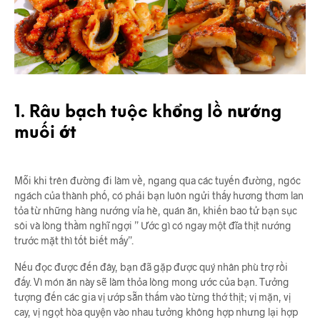
1. Râu bạch tuộc khổng lồ nướng
muối ớt
Mỗi khi trên đường đi làm về, ngang qua các tuyến đường, ngóc
ngách của thành phố, có phải bạn luôn ngửi thấy hương thơm lan
tỏa từ những hàng nướng vỉa hè, quán ăn, khiến bao tử bạn sục
sôi và lòng thầm nghĩ ngợi ” Ước gì có ngay một đĩa thịt nướng
trước mặt thì tốt biết mấy”.
Nếu đọc được đến đây, bạn đã gặp được quý nhân phù trợ rồi
đấy. Vì món ăn này sẽ làm thỏa lòng mong ước của bạn. Tưởng
tượng đến các gia vị ướp sẵn thấm vào từng thớ thịt; vị mặn, vị
cay, vị ngọt hòa quyện vào nhau tưởng không hợp nhưng lại hợp