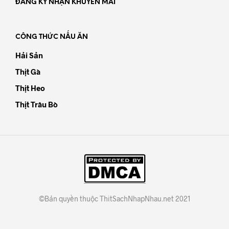
ĐĂNG KÝ NHẬN KHUYẾN MÃI
CÔNG THỨC NẤU ĂN
Hải Sản
Thịt Gà
Thịt Heo
Thịt Trâu Bò
©Bản quyền thuộc ThitSachNhapNhau.net 2021