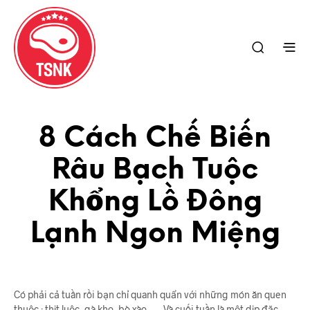
8 Cách Chế Biến
Râu Bạch Tuộc
Khổng Lồ Đông
Lạnh Ngon Miệng
Có phải cả tuần rồi bạn chỉ quanh quẩn với những món ăn quen
thuộc : thịt luộc, gà kho, bò xào, …. Và cuối tuần là một dịp đặc