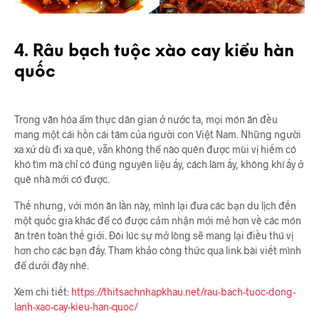
4. Râu bạch tuộc xào cay kiểu hàn
quốc
Trong văn hóa ẩm thực dân gian ở nước ta, mọi món ăn đều
mang một cái hồn cái tâm của người con Việt Nam. Những người
xa xứ dù đi xa quê, vẫn không thể nào quên được mùi vị hiếm có
khó tìm mà chỉ có đúng nguyên liệu ấy, cách làm ấy, không khí ấy ở
quê nhà mới có được.
Thế nhưng, với món ăn lần này, mình lại đưa các bạn du lịch đến
một quốc gia khác để có được cảm nhận mới mẻ hơn về các món
ăn trên toàn thế giới. Đôi lúc sự mở lòng sẽ mang lại điều thú vị
hơn cho các bạn đấy. Tham khảo công thức qua link bài viết mình
để dưới đây nhé.
Xem chi tiết:
https://thitsachnhapkhau.net/rau-bach-tuoc-dong-
lanh-xao-cay-kieu-han-quoc/