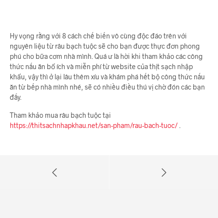
Hy vọng rằng với 8 cách chế biến vô cùng độc đáo trên với
nguyên liệu từ râu bạch tuộc sẽ cho bạn được thực đơn phong
phú cho bữa cơm nhà mình. Quá ư là hời khi tham khảo các công
thức nấu ăn bổ ích và miễn phí từ website của thịt sạch nhập
khẩu, vậy thì ở lại lâu thêm xíu và khám phá hết bộ công thức nấu
ăn từ bếp nhà mình nhé, sẽ có nhiều điều thú vị chờ đón các bạn
đấy.
Tham khảo mua râu bạch tuộc tại
https://thitsachnhapkhau.net/san-pham/rau-bach-tuoc/
.