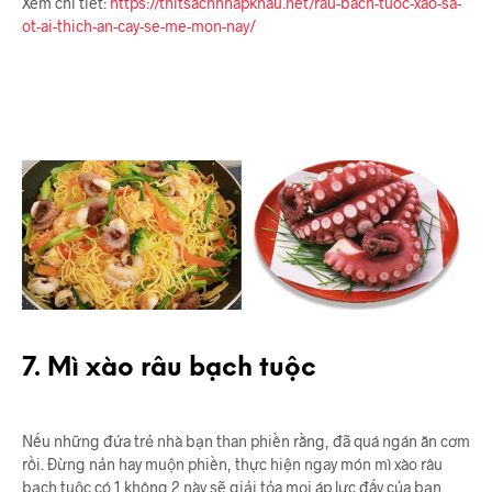
Xem chi tiết:
https://thitsachnhapkhau.net/rau-bach-tuoc-xao-sa-
ot-ai-thich-an-cay-se-me-mon-nay/
7. Mì xào râu bạch tuộc
Nếu những đứa trẻ nhà bạn than phiền rằng, đã quá ngán ăn cơm
rồi. Đừng nản hay muộn phiền, thực hiện ngay món mì xào râu
bạch tuộc có 1 không 2 này sẽ giải tỏa mọi áp lực đấy của bạn.