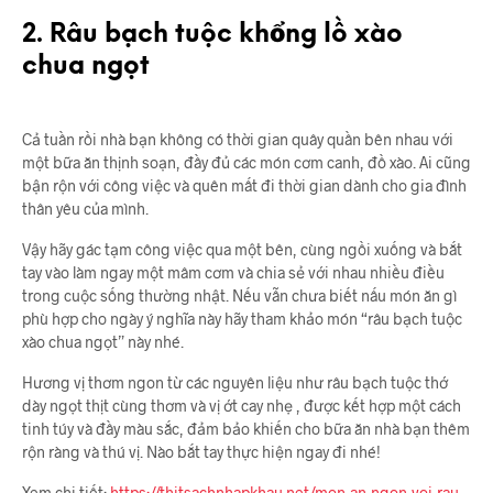
2. Râu bạch tuộc khổng lồ xào
chua ngọt
Cả tuần rồi nhà bạn không có thời gian quây quần bên nhau với
một bữa ăn thịnh soạn, đầy đủ các món cơm canh, đồ xào. Ai cũng
bận rộn với công việc và quên mất đi thời gian dành cho gia đình
thân yêu của mình.
Vậy hãy gác tạm công việc qua một bên, cùng ngồi xuống và bắt
tay vào làm ngay một mâm cơm và chia sẻ với nhau nhiều điều
trong cuộc sống thường nhật. Nếu vẫn chưa biết nấu món ăn gì
phù hợp cho ngày ý nghĩa này hãy tham khảo món “râu bạch tuộc
xào chua ngọt” này nhé.
Hương vị thơm ngon từ các nguyên liệu như râu bạch tuộc thớ
dày ngọt thịt cùng thơm và vị ớt cay nhẹ , được kết hợp một cách
tinh túy và đầy màu sắc, đảm bảo khiến cho bữa ăn nhà bạn thêm
rộn ràng và thú vị. Nào bắt tay thực hiện ngay đi nhé!
Xem chi tiết:
https://thitsachnhapkhau.net/mon-an-ngon-voi-rau-