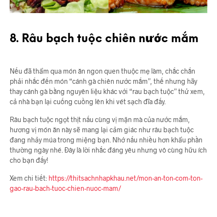
8. Râu bạch tuộc chiên nước mắm
Nếu đã thẩm qua món ăn ngon quen thuộc mẹ làm, chắc chắn
phải nhắc đến món “cánh gà chiên nước mắm”, thế nhưng hãy
thay cánh gà bằng nguyên liệu khác với “rau bạch tuộc” thử xem,
cả nhà bạn lại cuống cuồng lên khi vét sạch đĩa đấy.
Râu bạch tuộc ngọt thịt nấu cùng vị mặn mà của nước mắm,
hương vị món ăn này sẽ mang lại cảm giác như râu bạch tuộc
đang nhảy múa trong miệng bạn. Nhớ nấu nhiều hơn khẩu phần
thường ngày nhé. Đây là lời nhắc đáng yêu nhưng vô cùng hữu ích
cho bạn đấy!
Xem chi tiết:
https://thitsachnhapkhau.net/mon-an-ton-com-ton-
gao-rau-bach-tuoc-chien-nuoc-mam/