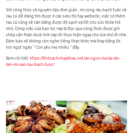
Với công thức và nguyên liệu đơn giản : mì cùng râu bạch tuộc và
rau củ dễ dàng tìm được ở các siêu thị hay website; việc có thêm
rau củ cũng sẽ cân bằng được độ sạch và tốt cho sức khỏe trẻ
nhỏ. Công việc của bạn lúc này là đọc qua công thức được ghi
chép cẩn thận dưới link này rồi thực hiện ngay cho lứa nhỏ đi nhé.
Đảm bảo sẽ không còn nghe tiếng than khóc mà thay bằng lời
nói ngọt ngào ” Con yêu mẹ nhiều ” đấy.
Xem chi tiết:
https://thitsachnhapkhau.net/an-ngon-ma-lai-de-
lam-mi-xao-rau-bach-tuoc/