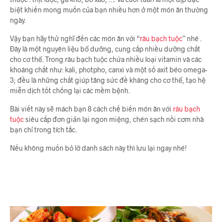
biệt khiến mong muốn của bạn nhiều hơn ở một món ăn thường
ngày.
Vậy bạn hãy thử nghĩ đến các món ăn với “
râu bạch tuộc
” nhé .
Đây là một nguyên liệu bổ dưỡng, cung cấp nhiều dưỡng chất
cho cơ thể. Trong râu bạch tuộc chứa nhiều loại vitamin và các
khoáng chất như: kali, photpho, canxi và một số axit béo omega-
3; đều là những chất giúp tăng sức đề kháng cho cơ thể, tạo hệ
miễn dịch tốt chống lại các mềm bệnh.
Bài viết này sẽ mách bạn 8 cách chế biến món ăn với
râu bạch
tuộc
siêu cấp đơn giản lại ngon miệng, chén sạch nồi cơm nhà
bạn chỉ trong tích tắc.
Nếu không muốn bỏ lỡ danh sách này thì lưu lại ngay nhé!