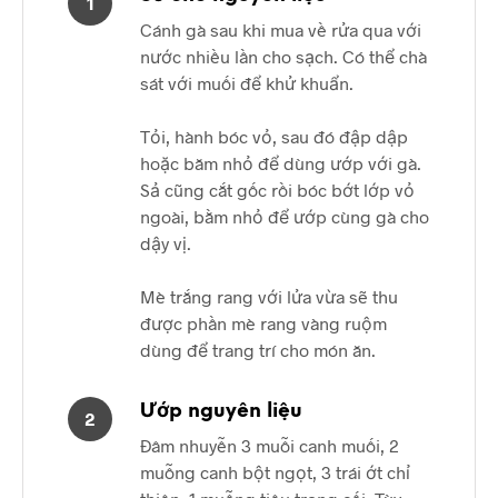
1
Cánh gà sau khi mua về rửa qua với
nước nhiều lần cho sạch. Có thể chà
sát với muối để khử khuẩn.
Tỏi, hành bóc vỏ, sau đó đập dập
hoặc băm nhỏ để dùng ướp với gà.
Sả cũng cắt gốc rồi bóc bớt lớp vỏ
ngoài, bằm nhỏ để ướp cùng gà cho
dậy vị.
Mè trắng rang với lửa vừa sẽ thu
được phần mè rang vàng ruộm
dùng để trang trí cho món ăn.
Ướp nguyên liệu
2
Đâm nhuyễn 3 muỗi canh muối, 2
muỗng canh bột ngọt, 3 trái ớt chỉ