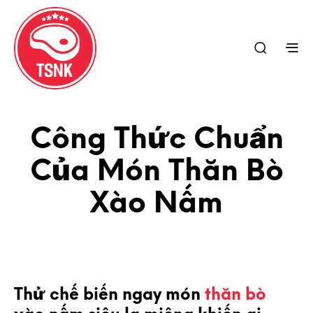
Công Thức Chuẩn
Của Món Thăn Bò
Xào Nấm
Thử chế biến ngay món
thăn bò