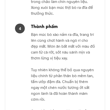
trong chảo làm chín nguyên liệu.
Xong xuôi bạn múc thịt bò ra đĩa để
thưởng thức.
Thành phẩm
4
Bạn múc bò xào nấm ra đĩa, trang trí
lên cùng chút hành và ngò rí cho
đẹp mắt. Món ăn bắt mắt với màu đỏ
cam từ cà rốt, sốt nâu sánh mịn và
thơm lừng vị tiệu xay.
Tuy nhiên không thể bỏ qua nguyên
liệu chính từ phần thăn bò mềm tan,
tẩm ướp đậm đà. Chuẩn bị thêm
ngay một chén nước tương ớt sắt
ngon lành là đã hoàn thành mâm
cơm rồi.