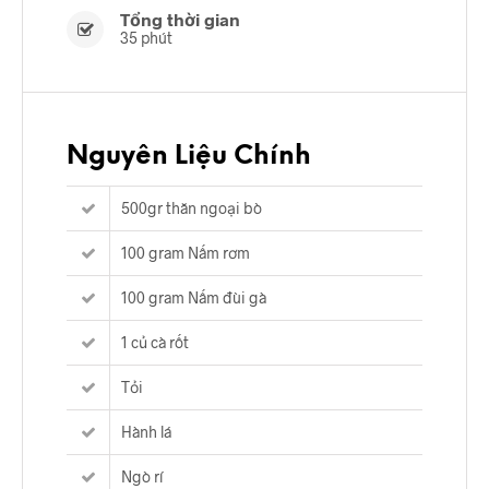
Tổng thời gian
35 phút
Nguyên Liệu Chính
500gr thăn ngoại bò
100 gram Nấm rơm
100 gram Nấm đùi gà
1 củ cà rốt
Tỏi
Hành lá
Ngò rí