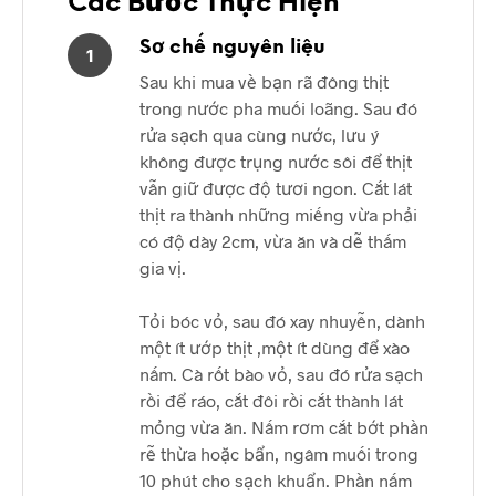
Các Bước Thực Hiện
Sơ chế nguyên liệu
1
Sau khi mua về bạn rã đông thịt
trong nước pha muối loãng. Sau đó
rửa sạch qua cùng nước, lưu ý
không được trụng nước sôi để thịt
vẫn giữ được độ tươi ngon. Cắt lát
thịt ra thành những miếng vừa phải
có độ dày 2cm, vừa ăn và dễ thấm
gia vị.
Tỏi bóc vỏ, sau đó xay nhuyễn, dành
một ít ướp thịt ,một ít dùng để xào
nấm. Cà rốt bào vỏ, sau đó rửa sạch
rồi để ráo, cắt đôi rồi cắt thành lát
mỏng vừa ăn. Nấm rơm cắt bớt phần
rễ thừa hoặc bẩn, ngâm muối trong
10 phút cho sạch khuẩn. Phần nấm