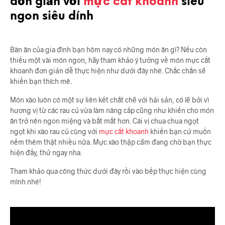
đơn giản với
mực cắt khoanh
siêu
ngon siêu dính
Bàn ăn của gia đình bạn hôm nay có những món ăn gì? Nếu còn
thiếu một vài món ngon, hãy tham khảo ý tưởng về món mực cắt
khoanh đơn giản dễ thực hiện như dưới đây nhé. Chắc chắn sẽ
khiến bạn thích mê.
Món xào luôn có một sự liên kết chắt chẽ với hải sản, có lẽ bởi vì
hương vị từ các rau củ vừa làm nâng cấp cũng như khiến cho món
ăn trở nên ngon miệng và bắt mắt hơn. Cái vị chua chua ngọt
ngọt khi xào rau củ cùng với
mực cắt khoanh
khiến bạn cứ muốn
nếm thêm thật nhiều nữa. Mực xào thập cẩm đang chờ bạn thực
hiện đấy, thử ngay nha.
Tham khảo qua công thức dưới đây rồi vào bếp thực hiện cùng
mình nhé!