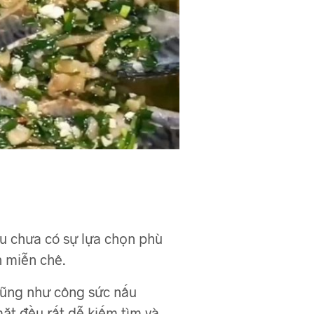
ếu chưa có sự lựa chọn phù
 miễn chê.
cũng như công sức nấu
ặt đều rất dễ kiếm tìm và