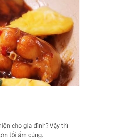
ện cho gia đình? Vậy thì
ơm tối ấm cúng.