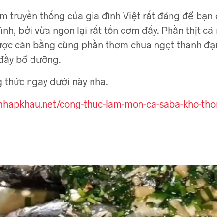
truyền thống của gia đình Việt rất đáng để bạn 
ình, bởi vừa ngon lại rất tốn cơm đấy. Phần thịt 
c cân bằng cùng phần thơm chua ngọt thanh đạm.
đầy bổ dưỡng.
 thức ngay dưới này nha.
chnhapkhau.net/cong-thuc-lam-mon-ca-saba-kho-th