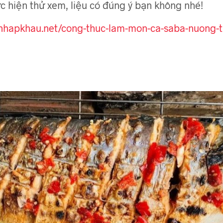
c hiện thử xem, liệu có đúng ý bạn không nhé!
chnhapkhau.net/cong-thuc-lam-mon-ca-saba-nuong-t