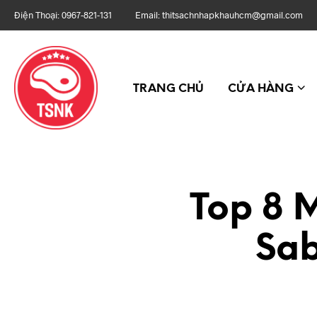
Điện Thoại: 0967-821-131 Email: thitsachnhapkhauhcm@gmail.com Địa
TRANG CHỦ
CỬA HÀNG
Top 8 
Sa