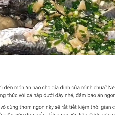
ghĩ đến món ăn nào cho gia đình của mình chưa? N
ng thức với cá hấp dưới đây nhé, đảm bảo ăn ngon
ô cùng thơm ngon này sẽ rất tiết kiệm thời gian 
ế biến siêu đơn giản. Từng nguyên liệu được góp m