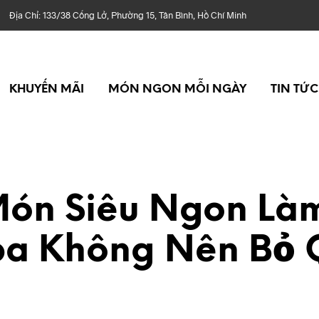
 Chỉ: 133/38 Cống Lở, Phường 15, Tân Bình, Hồ Chí Minh
KHUYẾN MÃI
MÓN NGON MỖI NGÀY
TIN TỨC
Món Siêu Ngon Là
ba Không Nên Bỏ 