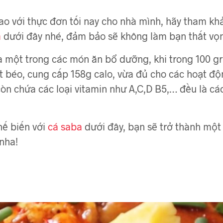
ao với thực đơn tối nay cho nhà mình, hãy tham k
a
dưới đây nhé, đảm bảo sẽ không làm bạn thất vọ
à một trong các món ăn bổ dưỡng, khi trong 100 gr
t béo, cung cấp 158g calo, vừa đủ cho các hoạt đ
 còn chứa các loại vitamin như A,C,D B5,… đều là c
hế biến với
cá saba
dưới đây, bạn sẽ trở thành một
nha!