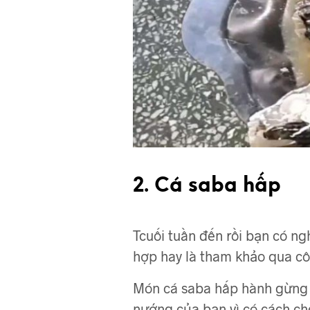
2. Cá saba hấp
Tcuối tuần đến rồi bạn có n
hợp hay là tham khảo qua cô
Món cá saba hấp hành gừng v
nướng của bạn vì có cách ch