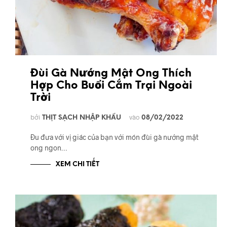
Đùi Gà Nướng Mật Ong Thích
Hợp Cho Buổi Cắm Trại Ngoài
Trời
bởi
vào
THỊT SẠCH NHẬP KHẨU
08/02/2022
Đu đưa với vị giác của bạn với món đùi gà nướng mật
ong ngon…
XEM CHI TIẾT