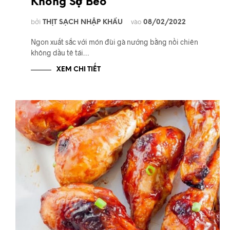
Không Sợ Béo
bởi
vào
THỊT SẠCH NHẬP KHẨU
08/02/2022
Ngon xuất sắc với món đùi gà nướng bằng nồi chiên
không dầu tê tái…
XEM CHI TIẾT