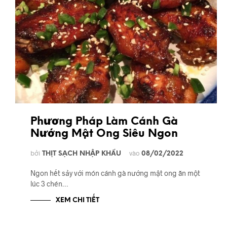
Phương Pháp Làm Cánh Gà
Nướng Mật Ong Siêu Ngon
bởi
vào
THỊT SẠCH NHẬP KHẨU
08/02/2022
Ngon hết sảy với món cánh gà nướng mật ong ăn một
lúc 3 chén…
XEM CHI TIẾT