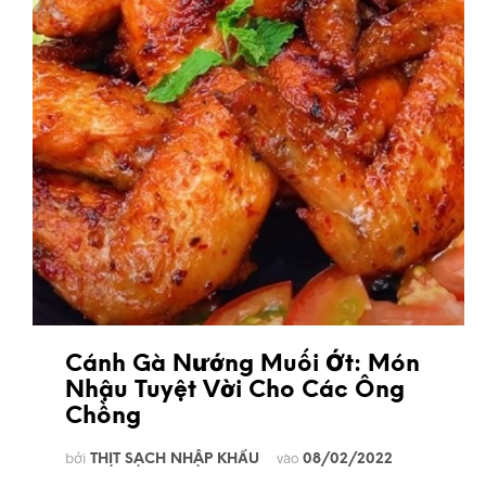
Cánh Gà Nướng Muối Ớt: Món
Nhậu Tuyệt Vời Cho Các Ông
Chồng
bởi
vào
THỊT SẠCH NHẬP KHẨU
08/02/2022