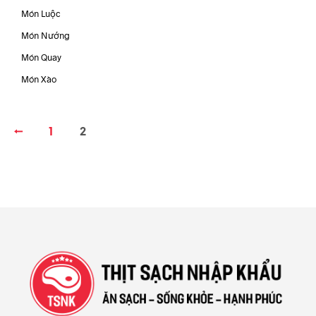
Món Luộc
Món Nướng
Món Quay
Món Xào
←
1
2