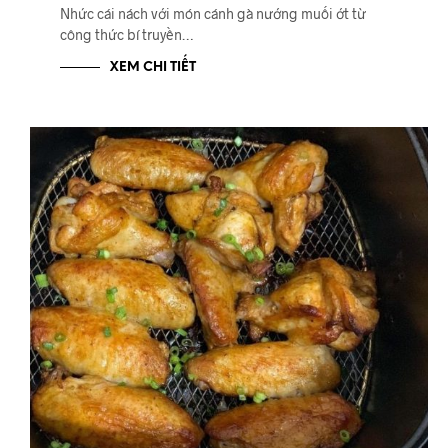
Nhức cái nách với món cánh gà nướng muối ớt từ
công thức bí truyền…
XEM CHI TIẾT